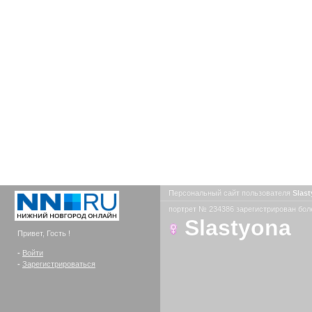
Персональный сайт пользователя
Slas
портрет № 234386 зарегистрирован боле
Slastyona
Привет, Гость !
-
Войти
-
Зарегистрироваться