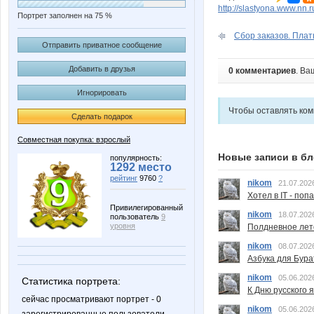
http://slastyona.www.nn.r
Портрет заполнен на 75 %
Сбор заказов. Плат
Отправить приватное сообщение
Добавить в друзья
0 комментариев
. Ва
Игнорировать
Чтобы оставлять ко
Сделать подарок
Совместная покупка: взрослый
Новые записи в бл
популярность:
1292 место
рейтинг
9760
?
nikom
21.07.202
Хотел в IT - поп
Привилегированный
nikom
18.07.202
пользователь
9
уровня
Полдневное лет
nikom
08.07.202
Азбука для Бура
nikom
05.06.202
Статистика портрета:
К Дню русского 
сейчас просматривают портрет - 0
nikom
05.06.202