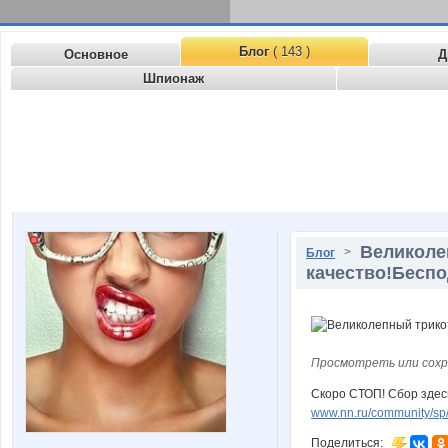
Блог
( 143 )
Основное
Д
Шпионаж
Великоле
>
Блог
качество!Бесп
Просмотреть или сохр
Скоро СТОП! Сбор здес
www.nn.ru/community/sp
Поделиться: