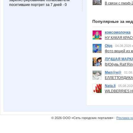
зарегистрированные пользователи
В связи с пмэф-
посетившие портрет за 7 дней - 0
Популярные за не
комсомолочка
НУ КАКАЯ КРАСОТ
Olgs
04.08.2026 
Фото вещей из ки
ЛУЧШАЯ МАРК
[b]Обувь Ralf Ri
Мил@н@
01.08
ЕЛЛЕТТО!!!ДИК
Nata.li
05.08.202
WILDBERRIES Н
© 2026 ООО «Сеть городских порталов» ·
Реклама н