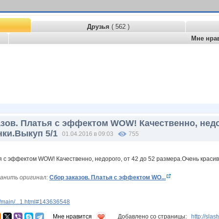
Друзья
( 562 )
Мне нра
зов. Платья с эффектом WOW! Качественно, недор
ки.Выкуп 5/1
01.04.2016 в 09:03
755
анить оригинал:
Сбор заказов. Платья с эффектом WO...
/main/...1.html#143636548
Мне нравится
Добавлено со страницы:
http://sla