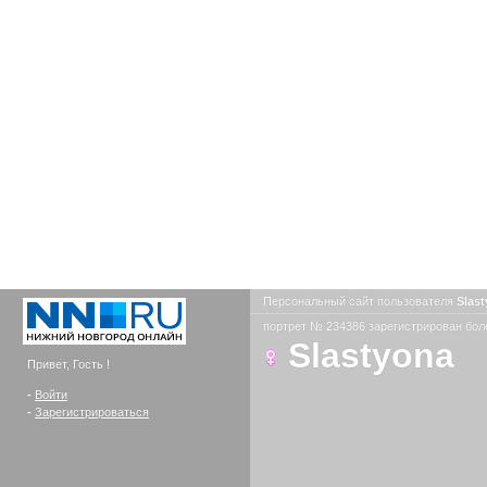
Персональный сайт пользователя
Slas
портрет № 234386 зарегистрирован боле
Slastyona
Привет, Гость !
-
Войти
-
Зарегистрироваться