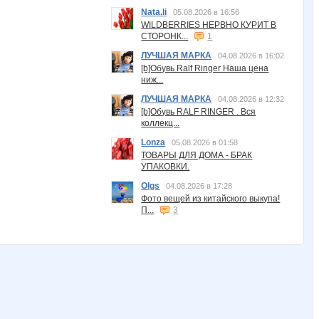
Nata.li
05.08.2026 в 16:56
WILDBERRIES НЕРВНО КУРИТ В
СТОРОНК...
1
ЛУЧШАЯ МАРКА
04.08.2026 в 16:02
[b]Обувь Ralf Ringer Наша цена
ниж...
ЛУЧШАЯ МАРКА
04.08.2026 в 12:32
[b]Обувь RALF RINGER . Вся
коллекц...
Lonza
05.08.2026 в 01:58
ТОВАРЫ ДЛЯ ДОМА - БРАК
УПАКОВКИ.
Olgs
04.08.2026 в 17:28
Фото вещей из китайского выкупа!
П...
3