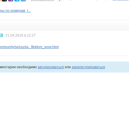
ы по номерам, т...
21.04.2016 в 12:27
mmunity/sp/razda...ffektom_wow.html
мментарии необходимо
авторизоваться
или
зарегистрироваться