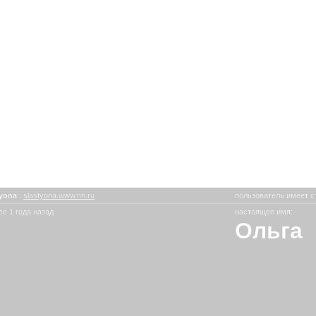
tyona
:
slastyona.www.nn.ru
пользователь имеет с
е 1 года назад
настоящее имя:
Ольга