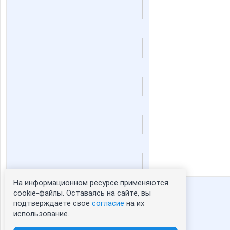
На информационном ресурсе применяются
Статистика портрета:
cookie-файлы. Оставаясь на сайте, вы
подтверждаете свое
согласие
на их
сейчас просматривают портрет - 0
использование.
зарегистрированные пользователи
посетившие портрет за 7 дней - 0