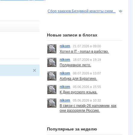
Сбор заказов.Безумной красоты схем...
Новые записи в блогах
nikom
21.07.2026 в 09:00
Хотел в IT - попал в рабство.
nikom
18.07.2026 в 19:19
Полдневное лето.
nikom
08.07.2026 в 13:07
Азбука для Буратино.
nikom
05.06.2026 в 15:55
К Дню русского языка.
nikom
05.06.2026 в 10:32
В связи с пмэф-26 напомним, как
они раззоряли Россию.
Популярные за неделю