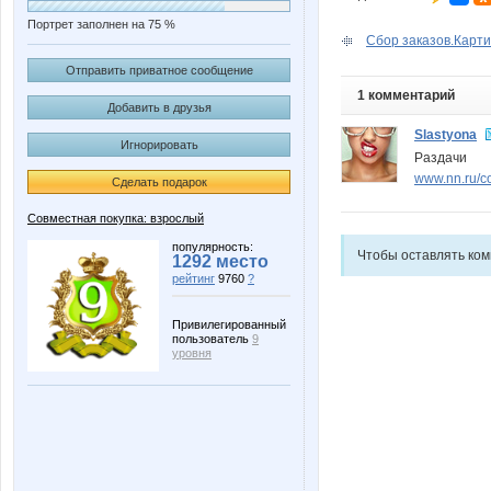
Портрет заполнен на 75 %
Сбор заказов.Картин
Отправить приватное сообщение
1 комментарий
Добавить в друзья
Slastyona
Игнорировать
Раздачи
www.nn.ru/co
Сделать подарок
Совместная покупка: взрослый
популярность:
Чтобы оставлять ко
1292 место
рейтинг
9760
?
Привилегированный
пользователь
9
уровня