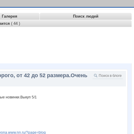
Галерея
Поиск людей
вится
( 44 )
ого, от 42 до 52 размера.Очень
styona.www.nn.ru/?page=blog