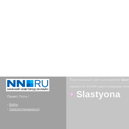
Персональный сайт пользователя
Slas
портрет № 234386 зарегистрирован боле
Slastyona
Привет, Гость !
-
Войти
-
Зарегистрироваться