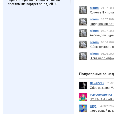
зарегистрированные пользователи
посетившие портрет за 7 дней - 0
nikom
21.07.202
Хотел в IT - поп
nikom
18.07.202
Полдневное лет
nikom
08.07.202
Азбука для Бура
nikom
05.06.202
К Дню русского 
nikom
05.06.202
В связи с пмэф-
Популярные за не
Лана2212
31.07
Сбор заказов. Ve
комсомолочка
НУ КАКАЯ КРАСОТ
Olgs
04.08.2026 
Фото вещей из ки