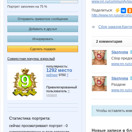
www.nn.ru/community/sp/m
Портрет заполнен на 75 %
Поделиться:
http://www.nn.ru/user.p
Отправить приватное сообщение
Сбор заказов.Карти
Добавить в друзья
Игнорировать
2 комментария
Сделать подарок
Slastyona
Сбор предо
Совместная покупка: взрослый
www.nn.ru/c
популярность:
1292 место
рейтинг
9760
?
Slastyona
Раздачи
Привилегированный
www.nn.ru/co
пользователь
9
уровня
Чтобы оставлять ко
Статистика портрета:
сейчас просматривают портрет - 0
Новые записи в бл